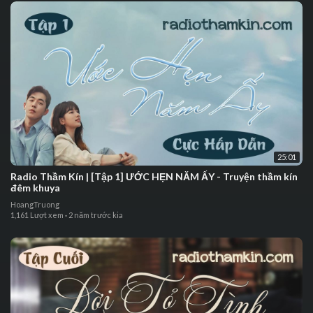
25:01
⁣Radio Thầm Kín | ⁣[Tập 1] ƯỚC HẸN NĂM ẤY - Truyện thầm kín
đêm khuya
HoangTruong
1,161 Lượt xem
·
2 năm trước kia