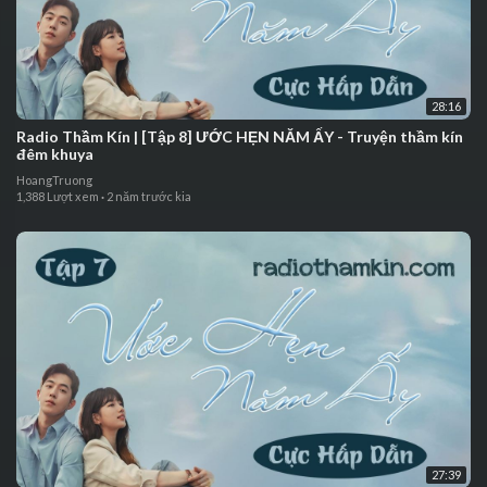
28:16
⁣Radio Thầm Kín | ⁣[Tập 8] ƯỚC HẸN NĂM ẤY - Truyện thầm kín
đêm khuya
HoangTruong
1,388 Lượt xem
·
2 năm trước kia
27:39