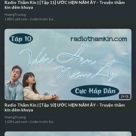
⁣⁣⁣Radio Thầm Kín | ⁣[Tập 11] ƯỚC HẸN NĂM ẤY - Truyện thầm
kín đêm khuya
HoangTruong
1,883 Lượt xem
·
2 năm trước kia
29:01
⁣⁣Radio Thầm Kín | ⁣[Tập 10] ƯỚC HẸN NĂM ẤY - Truyện thầm
kín đêm khuya
HoangTruong
1,439 Lượt xem
·
2 năm trước kia