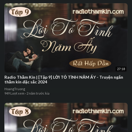
27:18
⁣⁣⁣Radio Thầm Kín | ⁣⁣[Tập 9] LỜI TỎ TÌNH NĂM ẤY - ⁣Truyện ngắn
thầm kín đặc sắc 2024
HoangTruong
949 Lượt xem
·
2 năm trước kia