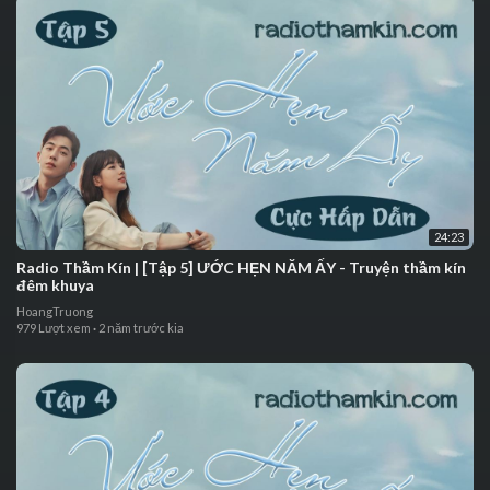
24:23
⁣⁣⁣⁣⁣Radio Thầm Kín | ⁣[Tập 5] ƯỚC HẸN NĂM ẤY - Truyện thầm kín
đêm khuya
HoangTruong
979 Lượt xem
·
2 năm trước kia