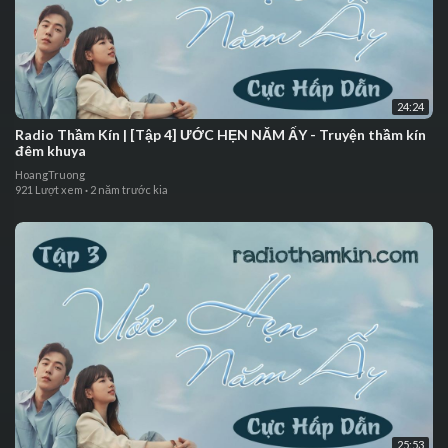
24:24
⁣⁣⁣⁣Radio Thầm Kín | ⁣[Tập 4] ƯỚC HẸN NĂM ẤY - Truyện thầm kín
đêm khuya
HoangTruong
921 Lượt xem
·
2 năm trước kia
25:53