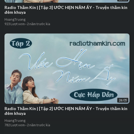
⁣⁣⁣Radio Thầm Kín | ⁣[Tập 3] ƯỚC HẸN NĂM ẤY - Truyện thầm kín
đêm khuya
HoangTruong
923 Lượt xem
·
2 năm trước kia
26:05
⁣⁣Radio Thầm Kín | ⁣[Tập 2] ƯỚC HẸN NĂM ẤY - Truyện thầm kín
đêm khuya
HoangTruong
782 Lượt xem
·
2 năm trước kia