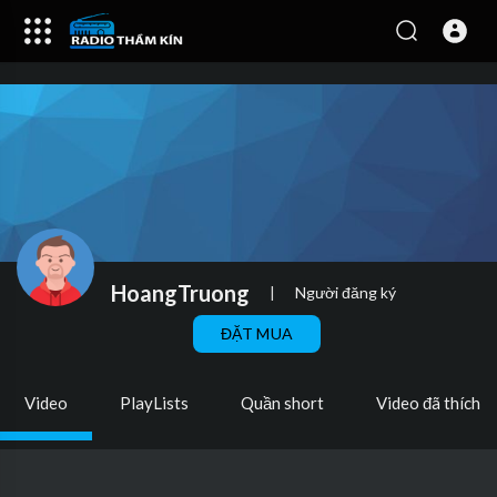
HoangTruong
|
Người đăng ký
ĐẶT MUA
Video
PlayLists
Quần short
Video đã thích