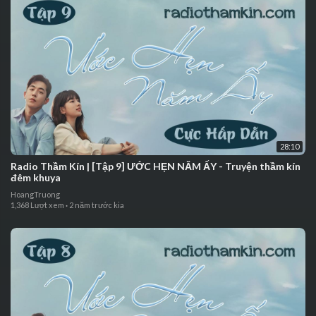
28:10
⁣Radio Thầm Kín | ⁣[Tập 9] ƯỚC HẸN NĂM ẤY - Truyện thầm kín
đêm khuya
HoangTruong
1,368 Lượt xem
·
2 năm trước kia