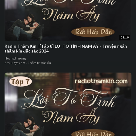
28:19
⁣⁣Radio Thầm Kín | ⁣⁣[Tập 8] LỜI TỎ TÌNH NĂM ẤY - ⁣Truyện ngắn
thầm kín đặc sắc 2024
HoangTruong
889 Lượt xem
·
2 năm trước kia