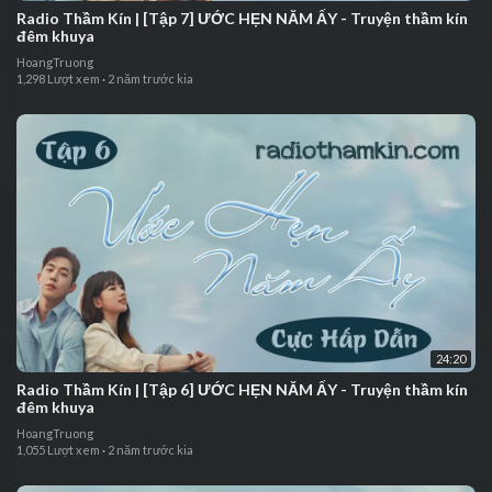
⁣Radio Thầm Kín | ⁣[Tập 7] ƯỚC HẸN NĂM ẤY - Truyện thầm kín
đêm khuya
HoangTruong
1,298 Lượt xem
·
2 năm trước kia
24:20
⁣⁣⁣⁣⁣⁣Radio Thầm Kín | ⁣[Tập 6] ƯỚC HẸN NĂM ẤY - Truyện thầm kín
đêm khuya
HoangTruong
1,055 Lượt xem
·
2 năm trước kia