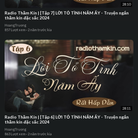
28:10
⁣Radio Thầm Kín | ⁣⁣[Tập 7] LỜI TỎ TÌNH NĂM ẤY - ⁣Truyện ngắn
thầm kín đặc sắc 2024
HoangTruong
857 Lượt xem
·
2 năm trước kia
28:11
⁣Radio Thầm Kín | ⁣⁣[Tập 6] LỜI TỎ TÌNH NĂM ẤY - ⁣Truyện ngắn
thầm kín đặc sắc 2024
HoangTruong
863 Lượt xem
·
2 năm trước kia