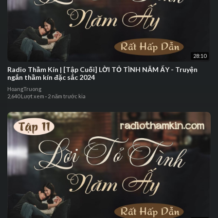
28:10
⁣⁣⁣Radio Thầm Kín | ⁣⁣[Tập Cuối] LỜI TỎ TÌNH NĂM ẤY - ⁣Truyện
ngắn thầm kín đặc sắc 2024
HoangTruong
2,640 Lượt xem
·
2 năm trước kia