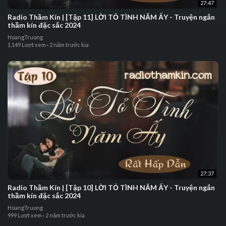
27:47
⁣⁣Radio Thầm Kín | ⁣⁣[Tập 11] LỜI TỎ TÌNH NĂM ẤY - ⁣Truyện ngắn
thầm kín đặc sắc 2024
HoangTruong
1,149 Lượt xem
·
2 năm trước kia
27:37
⁣Radio Thầm Kín | ⁣⁣[Tập 10] LỜI TỎ TÌNH NĂM ẤY - ⁣Truyện ngắn
thầm kín đặc sắc 2024
HoangTruong
999 Lượt xem
·
2 năm trước kia