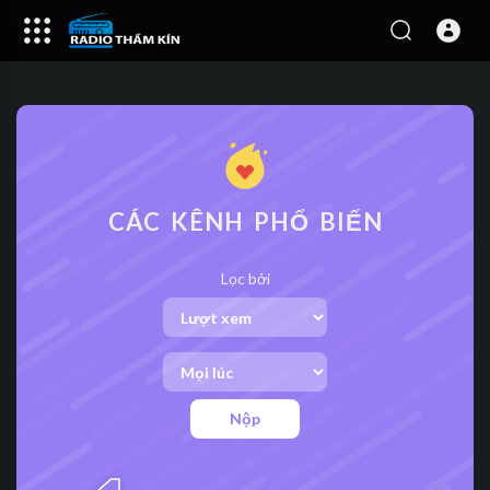
CÁC KÊNH PHỔ BIẾN
Lọc bởi
Nộp