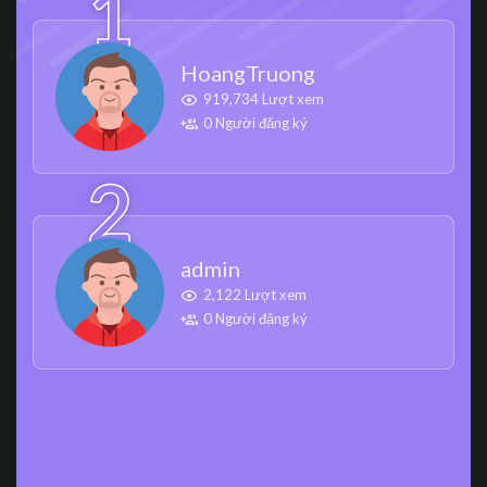
HoangTruong
919,734 Lượt xem
0 Người đăng ký
admin
2,122 Lượt xem
0 Người đăng ký