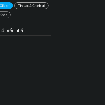
Giải trí
Tin tức & Chính trị
Khác
hổ biến nhất