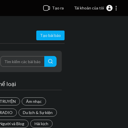
Tạo ra
Tài khoản của tôi
Tạo bài báo
hể loại
TRUYỆN
Âm nhạc
RADIO
Du lịch & Sự kiện
Người và Blog
Hài kịch